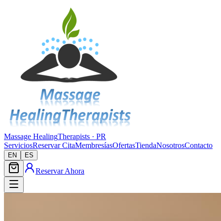
Massage Healing
Therapists · PR
Servicios
Reservar Cita
Membresías
Ofertas
Tienda
Nosotros
Contacto
EN
ES
Reservar Ahora